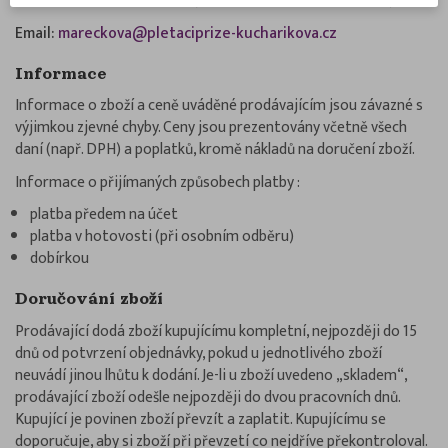
Telefon:
+420 777 731 804
(cena hovoru dle Vašeho tarifu)
Email:
mareckova@pletaciprize-kucharikova.cz
Informace
Informace o zboží a ceně uváděné prodávajícím jsou závazné s
výjimkou zjevné chyby. Ceny jsou prezentovány včetně všech
daní (např. DPH) a poplatků, kromě nákladů na doručení zboží.
Informace o přijímaných způsobech platby :
platba předem na účet
platba v hotovosti (při osobním odběru)
dobírkou
Doručování zboží
Prodávající dodá zboží kupujícímu kompletní, nejpozději do 15
dnů od potvrzení objednávky, pokud u jednotlivého zboží
neuvádí jinou lhůtu k dodání. Je-li u zboží uvedeno „skladem“,
prodávající zboží odešle nejpozději do dvou pracovních dnů.
Kupující je povinen zboží převzít a zaplatit. Kupujícímu se
doporučuje, aby si zboží při převzetí co nejdříve překontroloval.