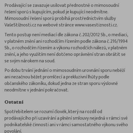
Prodávající se zavazuje usilovat přednostně o mimosoudní
řešení sporů s kupujícím, pokud je kupující neodmítne.
Mimosoudní řešení sporů probíhá prostřednictvím služby
VašeStížnosti.cz na webové stránce www.vasestiznosti.cz.
Tento postup není mediací dle zákona č. 202/2012 Sb., o mediaci,
v platném znění ani rozhodčím řízením podle zákona č. 216/1994
Sb., o rozhodčím řízením a výkonu rozhodčích nálezů, v platném
znění, a jeho využitím není dotčeno oprávnění stran obrátit se
se svým nárokem na soud.
Po dobu trvání jednání o mimosoudním urovnání sporu neběží
ani nezačnou běžet promlčecí a prekluzivní lhůty podle
občanského zákoníku, dokud jedna ze stran sporu výslovně
neodmítne v jednání pokračovat.
Ostatní
Spotřebitelem se rozumí člověk, který na rozdíl od
prodávajícího při uzavírání a plnění smlouvy nejedná v rámci své
podnikatelské činnosti ani v rámci samostatného výkonu svého
povolání.