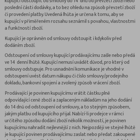
kupující odstoupit od smlouvy do 14 dnů od převzetí zboží nebo
poslední části dodávky, a to bez ohledu na způsob převzetí zboží
či provedení platby. Uvedená lhůta je určena k tomu, aby se
kupující v přiměřeném rozsahu seznámil s povahou, vlastnostmi
a funkčností zboží.
Kupující je oprávněn od smlouvy odstoupit i kdykoliv před
dodáním zboží.
Odstoupení od smlouvy kupující prodávajícímu zašle nebo předá
ve 14 denní lhůtě. Kupující nemusí uvádět důvod, pro který od
smlouvy odstupuje. Pro usnadnění komunikace je vhodné v
odstoupení uvést datum nákupu či číslo smlouvy/prodejního
dokladu, bankovní spojení a zvolený způsob vrácení zboží.
Prodávající je povinen kupujícímu vrátit částku plně
odpovídající ceně zboží a zaplaceným nákladům na jeho dodání
do 14 dnů od odstoupení od smlouvy, a to stejným způsobem,
jakým platbu od kupujícího přijal. Nabízí-li prodejce v rámci
určitého způsobu dodání zboží několik možností, je povinen
kupujícímu nahradit nejlevnější z nich. Nejpozději ve stejné lhůtě
je kupující povinen prodávajícímu zaslat nebo předat zakoupené