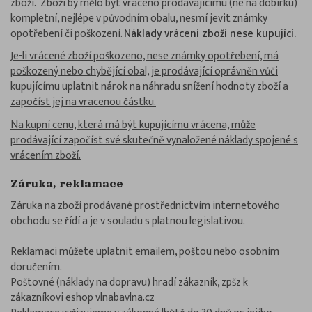
zboží. Zboží by mělo být vráceno prodávajícímu (ne na dobírku)
kompletní, nejlépe v původním obalu, nesmí jevit známky
opotřebení či poškození.
Náklady vrácení zboží nese kupující.
Je-li vrácené zboží poškozeno, nese známky opotřebení, má
poškozený nebo chybějící obal, je prodávající oprávněn vůči
kupujícímu uplatnit nárok na náhradu snížení hodnoty zboží a
započíst jej na vracenou částku.
Na kupní cenu, která má být kupujícímu vrácena, může
prodávající započíst své skutečně vynaložené náklady spojené s
vrácením zboží.
Záruka, reklamace
Záruka na zboží prodávané prostřednictvím internetového
obchodu se řídí a je v souladu s platnou legislativou.
Reklamaci můžete uplatnit emailem, poštou nebo osobním
doručením.
Poštovné (náklady na dopravu) hradí zákazník, zpšz k
zákazníkovi eshop vlnabavlna.cz