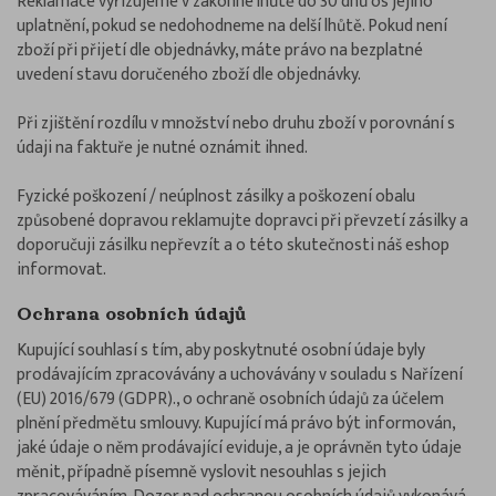
Reklamace vyřizujeme v zákonné lhůtě do 30 dnů os jejího
uplatnění, pokud se nedohodneme na delší lhůtě. Pokud není
zboží při přijetí dle objednávky, máte právo na bezplatné
uvedení stavu doručeného zboží dle objednávky.
Při zjištění rozdílu v množství nebo druhu zboží v porovnání s
údaji na faktuře je nutné oznámit ihned.
Fyzické poškození / neúplnost zásilky a poškození obalu
způsobené dopravou reklamujte dopravci při převzetí zásilky a
doporučuji zásilku nepřevzít a o této skutečnosti náš eshop
informovat.
Ochrana osobních údajů
Kupující souhlasí s tím, aby poskytnuté osobní údaje byly
prodávajícím zpracovávány a uchovávány v souladu s Nařízení
(EU) 2016/679 (GDPR)., o ochraně osobních údajů za účelem
plnění předmětu smlouvy. Kupující má právo být informován,
jaké údaje o něm prodávající eviduje, a je oprávněn tyto údaje
měnit, případně písemně vyslovit nesouhlas s jejich
zpracováváním. Dozor nad ochranou osobních údajů vykonává