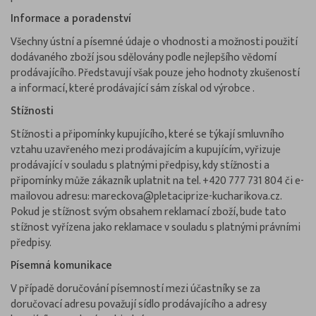
Informace a poradenství
Všechny ústní a písemné údaje o vhodnosti a možnosti použití
dodávaného zboží jsou sdělovány podle nejlepšího vědomí
prodávajícího. Představují však pouze jeho hodnoty zkušeností
a informací, které prodávající sám získal od výrobce .
Stížnosti
Stížnosti a připomínky kupujícího, které se týkají smluvního
vztahu uzavřeného mezi prodávajícím a kupujícím, vyřizuje
prodávající v souladu s platnými předpisy, kdy stížnosti a
připomínky může zákazník uplatnit na tel. +420 777 731 804 či e-
mailovou adresu: mareckova@pletaciprize-kucharikova.cz.
Pokud je stížnost svým obsahem reklamací zboží, bude tato
stížnost vyřízena jako reklamace v souladu s platnými právními
předpisy.
Písemná komunikace
V případě doručování písemností mezi účastníky se za
doručovací adresu považují sídlo prodávajícího a adresy