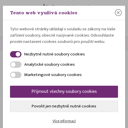
Tento web využívá cookies
0
Přihlásit se
Tyto webové stránky ukládají v souladu se zákony na Vaše
zařízení soubory, obecně nazývané cookies. Odsouhlaste
prosím nastavení cookies souborů pro použití webu.
Domů
Obchodní podmínky
Nezbytně nutné soubory cookies
Analytické soubory cookies
Obchodní podmínky
Marketingové soubory cookies
Kontaktní údaje
Název:
Pletenibavi.cz - eshop
Přijmout všechny soubory cookies
Provozovna:
Kunovice 214, 756 44 (veškerá korespondence,
zásilky)
Fakturační adresa:
Ivana Kuchaříková s.r.o., Kunovice 20, 756
Povolit jen nezbytně nutné cookies
44 Loučka
IČ:
03737730,
DIČ:
CZ03737730
(jsme plátci DPH)
Více informací