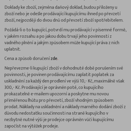
Doklady ke zboží, zejména daňový doklad, budou přiloženy u
zboží nebo je odešle prodávající kupujícímu ihned po převzetí
zboží, nejpozději do dvou dnů od převzetí zboží spotřebitelem.
Požádá-li o to kupující, potvrdí mu prodávající v písemné formě,
v jakém rozsahu a po jakou dobu trvají jeho povinnosti z
vadného plnění a jakým způsobem může kupující práva z nich
uplatnit.
Cena a způsob doručení
zde
.
Nepřevezme-li kupující zboží v dohodnuté době porušením své
povinnosti, je povinen prodávajícímu zaplatit poplatek za
uskladnění za každý den prodlení ve výši 10,- Kč, maximálně však
300,- Kč. Prodávající je oprávněn poté, co kupujícího
prokazatelně e-mailem upozorní a poskytne mu novou
přiměřenou lhůtu pro převzetí, zboží vhodným způsobem
prodat. Náklady na uskladnění a náklady marného dodání zboží z
důvodu nedostatku součinnosti na straně kupujícího v
nezbytně nutné výši je prodejce oprávněn vůči kupujícímu
započíst na výtěžek prodeje.