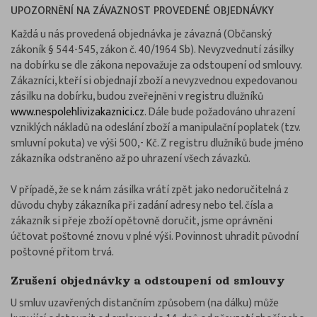
UPOZORNĚNÍ NA ZÁVAZNOST PROVEDENÉ OBJEDNÁVKY
Každá u nás provedená objednávka je závazná (Občanský
zákoník § 544-545, zákon č. 40/1964 Sb). Nevyzvednutí zásilky
na dobírku se dle zákona nepovažuje za odstoupení od smlouvy.
Zákazníci, kteří si objednají zboží a nevyzvednou expedovanou
zásilku na dobírku, budou zveřejněni v registru dlužníků
www.nespolehlivizakaznici.cz
. Dále bude požadováno uhrazení
vzniklých nákladů na odeslání zboží a manipulační poplatek (tzv.
smluvní pokuta) ve výši 500,- Kč. Z registru dlužníků bude jméno
zákazníka odstraněno až po uhrazení všech závazků.
V případě, že se k nám zásilka vrátí zpět jako nedoručitelná z
důvodu chyby zákazníka při zadání adresy nebo tel. čísla a
zákazník si přeje zboží opětovně doručit, jsme oprávněni
účtovat poštovné znovu v plné výši. Povinnost uhradit původní
poštovné přitom trvá.
Zrušení objednávky a odstoupení od smlouvy
U smluv uzavřených distančním způsobem (na dálku) může